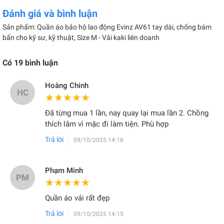
kỹ thuật, bảo trì, sản xuất...
Đánh giá và bình luận
- Chất liệu vải chống nhăn, chống nhàu khi sử dụng lâu dài.
Sản phẩm: Quần áo bảo hộ lao động Evinz AV61 tay dài, chống bám
bẩn cho kỹ sư, kỹ thuật, Size M - Vải kaki liên doanh
Có
19
bình luận
Hoàng Chinh
HC
★★★★★
★★★★★
Đã từng mua 1 lần, nay quay lại mua lần 2. Chồng
thích lắm vì mặc đi làm tiện. Phù hợp
Trả lời
09/10/2025 14:18
Phạm Minh
PM
★★★★★
★★★★★
Quần áo vải rất đẹp
Bảo hộ An Việt
hỗ trợ in hoặc thêu logo doanh nghiệp ở các vị
Trả lời
09/10/2025 14:15
trí như ngực trái, tay áo hoặc lưng áo. Đây là giải pháp hiệu