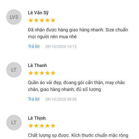
quả để đồng bộ hình ảnh thương hiệu, nâng cao tính chuyên
nghiệp và tăng độ nhận diện cho doanh nghiệp trong môi
Lê Văn Sỹ
LVS
★★★★★
★★★★★
trường sản xuất hoặc thi công.
Đã nhận được hàng giao hàng nhanh. Size chuẩn
mọi người nên mua nhé
Trả lời
09/10/2025 14:15
Lê Thanh
LT
★★★★★
★★★★★
Quần áo vải đẹp, đoang gói cẩn thận, may chắc
chắn, giao hàng nhanh, đủ số lượng
Trả lời
09/10/2025 08:09
Lê Thịnh
LT
★★★★★
★★★★★
BẢNG QUY ĐỔI SIZE
Chất lượng sp được. Kích thước chuẩn mặc rộng