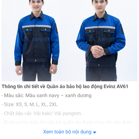
Thông tin chi tiết về Quần áo bảo hộ lao động Evinz AV61
- Màu sắc: M
àu xanh navy – xanh dương
- Size: XS, S, M, L, XL, 2XL
- Chất liệu vải: Vải kaki/ Vải pangrim
- Đường kim mũi chỉ của bộ quần áo được may rất cẩn thận
và chắc chắn.
Xem toàn bộ nội dung
- Được sử dụng cho nhiều ngành nghề như cơ khí, xây dựng,