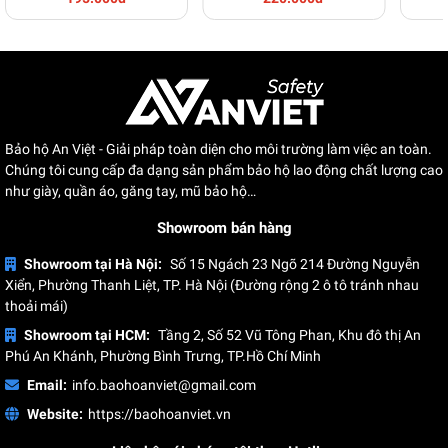
thuật, công nhân
công nhân
nh
Bảo hộ An Việt - Giải pháp toàn diện cho môi trường làm việc an toàn.
Chúng tôi cung cấp đa dạng sản phẩm bảo hộ lao động chất lượng cao
như giày, quần áo, găng tay, mũ bảo hộ…
Showroom bán hàng
Showroom tại Hà Nội:
Số 15 Ngách 23 Ngõ 214 Đường Nguyễn
Xiển, Phường Thanh Liệt, TP. Hà Nội (Đường rộng 2 ô tô tránh nhau
thoải mái)
QUY TRÌNH IN & SẢN XUẤT
Showroom tại HCM:
Tầng 2, Số 52 Vũ Tông Phan, Khu đô thị An
Phú An Khánh, Phường Bình Trưng, TP.Hồ Chí Minh
Email:
info.baohoanviet@gmail.com
Website:
https://baohoanviet.vn