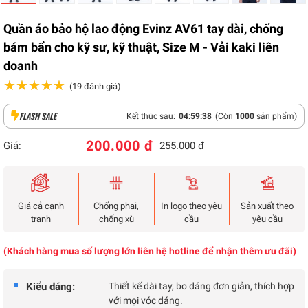
Quần áo bảo hộ lao động Evinz AV61 tay dài, chống
bám bẩn cho kỹ sư, kỹ thuật, Size M - Vải kaki liên
doanh
★★★★★
★★★★★
(19 đánh giá)
FLASH SALE
Kết thúc sau:
04
:
59
:
38
(Còn
1000
sản phẩm)
200.000 đ
Giá:
255.000 đ
Giá cả cạnh
Chống phai,
In logo theo yêu
Sản xuất theo
tranh
chống xù
cầu
yêu cầu
(Khách hàng mua số lượng lớn liên hệ hotline để nhận thêm ưu đãi)
Kiểu dáng:
Thiết kế dài tay, bo dáng đơn giản, thích hợp
với mọi vóc dáng.