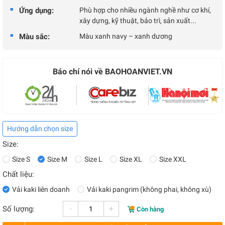
Ứng dụng:
Phù hợp cho nhiều ngành nghề như cơ khí,
xây dựng, kỹ thuật, bảo trì, sản xuất...
Màu sắc:
Màu xanh navy – xanh dương
Báo chí nói về BAOHOANVIET.VN
Hướng dẫn chọn size
Size:
Size S
Size M
Size L
Size XL
Size XXL
Chất liệu:
Vải kaki liên doanh
Vải kaki pangrim (không phai, không xù)
-
+
Số lượng:
Còn hàng