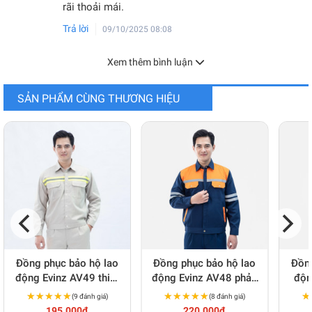
rãi thoải mái.
Trả lời
09/10/2025 08:08
Xem thêm bình luận
SẢN PHẨM CÙNG THƯƠNG HIỆU
PHIẾU KIỂM ĐỊNH CHẤT LƯỢNG
Đồng phục bảo hộ lao
Đồng phục bảo hộ lao
Đồng
động Evinz AV49 thiết
động Evinz AV48 phản
độn
kế chuyên nghiệp cho
quang cao cấp cho kỹ
ka
★★★★★
★★★★★
★★★★★
★★★★★
★
★
(9 đánh giá)
(8 đánh giá)
kỹ sư, nhân viên kỹ
sư, nhân viên kỹ thuật,
quan
195.000đ
220.000đ