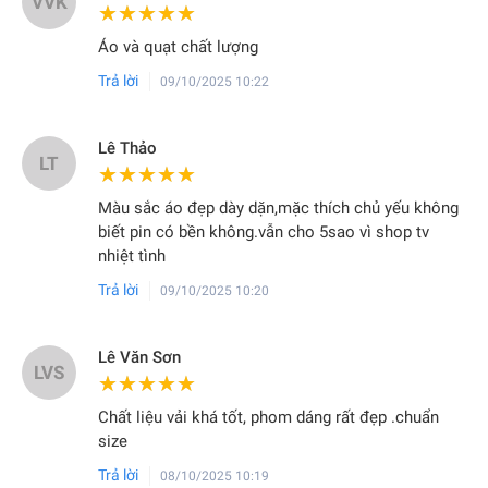
VVK
★★★★★
★★★★★
Bước 1: Sạc đầy pin trước khi sử dụng.
Áo và quạt chất lượng
Bước 2: Khi nào đèn sạc bật màu xanh và pin báo sạc đến
Trả lời
09/10/2025 10:22
mức 9 mới sử dụng, để đảm bảo pin đầy và chạy được lâu.
Bước 3: Tháo quạt và pin ra trước khi giặt trang phục.
Lê Thảo
LT
★★★★★
★★★★★
Màu sắc áo đẹp dày dặn,mặc thích chủ yếu không
biết pin có bền không.vẫn cho 5sao vì shop tv
nhiệt tình
Trả lời
09/10/2025 10:20
Lê Văn Sơn
LVS
★★★★★
★★★★★
Chất liệu vải khá tốt, phom dáng rất đẹp .chuẩn
VIDEO HƯỚNG DẪN SỬ DỤNG
size
Trả lời
08/10/2025 10:19