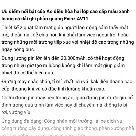
Ưu điểm nổi bật của Áo điều hòa hai lớp cao cấp màu xanh
loang có dải ghi phản quang Evinz AV11
Thiết kế 2 quạt làm mát giúp người lao động cảm thấy mát
mẻ, thoải mái, dễ chịu hơn khi phải làm việc ngoài trời hoặc
trong những môi trường tiếp xúc với nhiệt độ cao trong những
ngày nóng bức.
Dung lượng pin lớn lên đến 20.000mAh, có thể hoạt động
trong nhiều giờ tạo ra luồng không khí làm mát giúp giảm
nhiệt độ cơ thể hiệu quả.
Đường may chắc chắn, tỉ mỉ; chất liệu vải kaki liên doanh cao
cấp, thoáng khí và có đặc tính kháng khuẩn cao.
Có túi đựng pin may bên trong áo, giúp đựng pin được giữ cố
định trong quá trình làm việc hay di chuyển mà không lo bị
rơi, vướng víu.
Ứng dụng đa dạng: Công nhân môi trường, lái xe dịch vụ,
công trường xây dựng, công trình giao thông, phân xưởng nhà
máy, xí nghiệp, các công việc ngoài trời,…