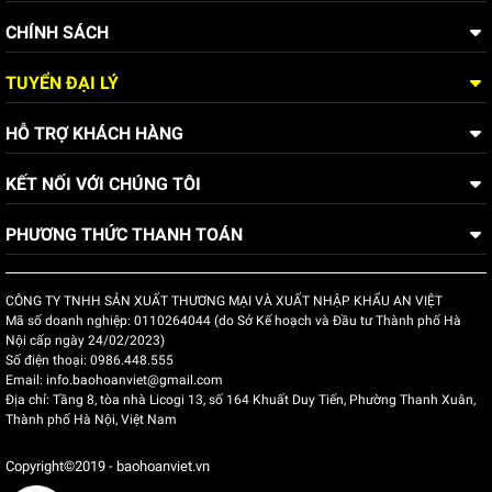
CHÍNH SÁCH
TUYỂN ĐẠI LÝ
HỖ TRỢ KHÁCH HÀNG
ĐỘI NGŨ NHÂN SỰ CÔNG TY
KẾT NỐI VỚI CHÚNG TÔI
PHƯƠNG THỨC THANH TOÁN
CÔNG TY TNHH SẢN XUẤT THƯƠNG MẠI VÀ XUẤT NHẬP KHẨU AN VIỆT
Mã số doanh nghiệp:
0110264044 (do Sở Kế hoạch và Đầu tư Thành phố Hà
Nội cấp ngày 24/02/2023)
Số điện thoại:
0986.448.555
Email:
info.baohoanviet@gmail.com
Địa chỉ:
Tầng 8, tòa nhà Licogi 13, số 164 Khuất Duy Tiến, Phường Thanh Xuân,
Thành phố Hà Nội, Việt Nam
Copyright©2019 - baohoanviet.vn