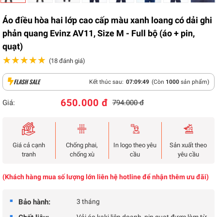
Áo điều hòa hai lớp cao cấp màu xanh loang có dải ghi
phản quang Evinz AV11, Size M - Full bộ (áo + pin,
quạt)
★★★★★
★★★★★
(18 đánh giá)
FLASH SALE
Kết thúc sau:
07
:
09
:
48
(Còn
1000
sản phẩm)
650.000 đ
Giá:
794.000 đ
Giá cả cạnh
Chống phai,
In logo theo yêu
Sản xuất theo
tranh
chống xù
cầu
yêu cầu
(Khách hàng mua số lượng lớn liên hệ hotline để nhận thêm ưu đãi)
Bảo hành:
3 tháng