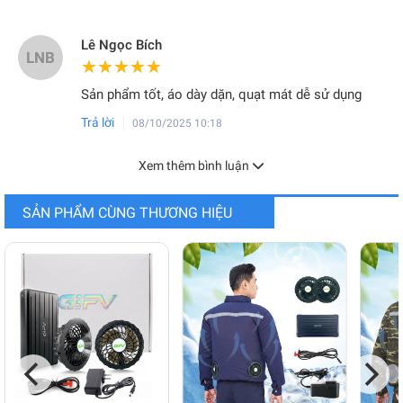
Lê Ngọc Bích
LNB
★★★★★
★★★★★
Sản phẩm tốt, áo dày dặn, quạt mát dễ sử dụng
Trả lời
08/10/2025 10:18
Xem thêm bình luận
SẢN PHẨM CÙNG THƯƠNG HIỆU
BẢNG QUY ĐỔI SIZE CHI TIẾT