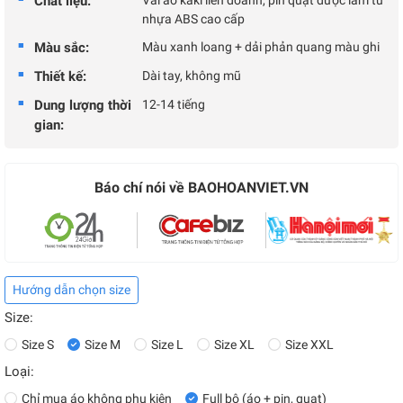
Chất liệu:
Vải áo kaki liên doanh, pin quạt được làm từ
nhựa ABS cao cấp
Màu sắc:
Màu xanh loang + dải phản quang màu ghi
Thiết kế:
Dài tay, không mũ
Dung lượng thời
12-14 tiếng
gian:
Báo chí nói về BAOHOANVIET.VN
Hướng dẫn chọn size
Size:
Size S
Size M
Size L
Size XL
Size XXL
Loại:
Chỉ mua áo không phụ kiện
Full bộ (áo + pin, quạt)