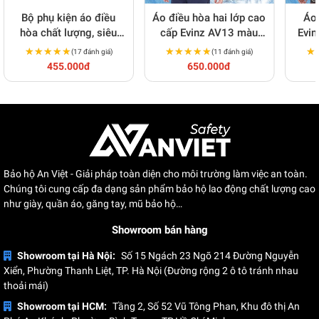
Bộ phụ kiện áo điều
Áo điều hòa hai lớp cao
Áo 
hòa chất lượng, siêu
cấp Evinz AV13 màu
Evin
bền
xanh dương
★★★★★
★★★★★
★★★★★
★★★★★
★
★
(17 đánh giá)
(11 đánh giá)
455.000đ
650.000đ
Bảo hộ An Việt - Giải pháp toàn diện cho môi trường làm việc an toàn.
PHIẾU KIỂM ĐỊNH CHẤT LƯỢNG
Chúng tôi cung cấp đa dạng sản phẩm bảo hộ lao động chất lượng cao
như giày, quần áo, găng tay, mũ bảo hộ…
Showroom bán hàng
Showroom tại Hà Nội:
Số 15 Ngách 23 Ngõ 214 Đường Nguyễn
Xiển, Phường Thanh Liệt, TP. Hà Nội (Đường rộng 2 ô tô tránh nhau
thoải mái)
Showroom tại HCM:
Tầng 2, Số 52 Vũ Tông Phan, Khu đô thị An