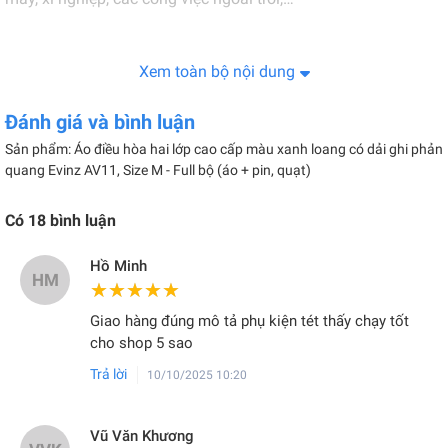
Xem toàn bộ nội dung
Đánh giá và bình luận
Sản phẩm: Áo điều hòa hai lớp cao cấp màu xanh loang có dải ghi phản
quang Evinz AV11, Size M - Full bộ (áo + pin, quạt)
Có
18
bình luận
Hồ Minh
HM
★★★★★
★★★★★
Giao hàng đúng mô tả phụ kiện tét thấy chạy tốt
cho shop 5 sao
Trả lời
10/10/2025 10:20
Hướng dẫn sử dụng Áo điều hòa màu xanh loang có dải ghi
Vũ Văn Khương
phản quang Evinz AV11