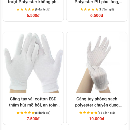
trượt Polyester không phủ
Polyester PU phủ lòng,
PU S134
chống trượt cao cấp S135
★★★★★
★★★★★
★★★★★
★★★★★
(9 đánh giá)
(8 đánh giá)
6.500đ
6.500đ
Găng tay vải cotton ESD
Găng tay phòng sạch
thấm hút mồ hôi, an toàn
polyester chuyên dụng
điện tử S137
chống tĩnh điện S116
★★★★★
★★★★★
★★★★★
★★★★★
(8 đánh giá)
(15 đánh giá)
7.500đ
10.000đ