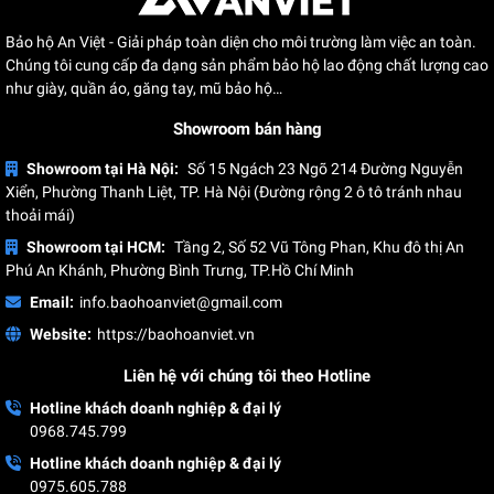
Bảo hộ An Việt - Giải pháp toàn diện cho môi trường làm việc an toàn.
Chúng tôi cung cấp đa dạng sản phẩm bảo hộ lao động chất lượng cao
như giày, quần áo, găng tay, mũ bảo hộ…
Showroom bán hàng
Showroom tại Hà Nội:
Số 15 Ngách 23 Ngõ 214 Đường Nguyễn
Găng tay phòng sạch.
Xiển, Phường Thanh Liệt, TP. Hà Nội (Đường rộng 2 ô tô tránh nhau
thoải mái)
Lưu ý khi lựa chọn quần áo bảo hộ phòng
Showroom tại HCM:
Tầng 2, Số 52 Vũ Tông Phan, Khu đô thị An
sạch
Phú An Khánh, Phường Bình Trưng, TP.Hồ Chí Minh
Email:
info.baohoanviet@gmail.com
Mỗi ngành nghề và cấp độ môi trường sạch sẽ đặt ra các tiêu
Website:
https://baohoanviet.vn
chuẩn kỹ thuật khác nhau, từ khả năng kiểm soát bụi đến yêu
cầu chống tĩnh điện hay kháng khuẩn. Một lựa chọn đúng
Liên hệ với chúng tôi theo Hotline
không chỉ đảm bảo hiệu quả vận hành mà còn giúp giảm
Hotline khách doanh nghiệp & đại lý
thiểu rủi ro và chi phí phát sinh trong quá trình thực hiện công
0968.745.799
việc.
Hotline khách doanh nghiệp & đại lý
Một số yếu tố quan trọng cần cân nhắc khi lựa chọn trang
0975.605.788