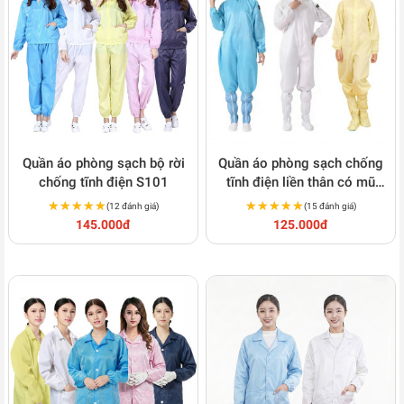
Tạp dề chống
Khăn lau
Túi phòng sạch
Vật tư phòng
tĩnh điện
sạch
Quần áo phòng sạch bộ rời
Quần áo phòng sạch chống
chống tĩnh điện S101
tĩnh điện liền thân có mũ
S102
★★★★★
★★★★★
★★★★★
★★★★★
(12 đánh giá)
(15 đánh giá)
145.000đ
125.000đ