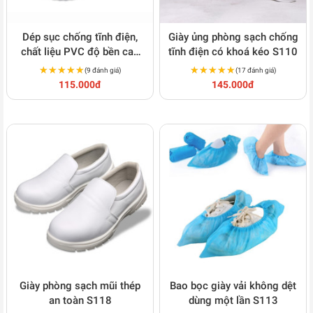
Dép sục chống tĩnh điện,
Giày ủng phòng sạch chống
chất liệu PVC độ bền cao
tĩnh điện có khoá kéo S110
S127
★★★★★
★★★★★
★★★★★
★★★★★
(9 đánh giá)
(17 đánh giá)
115.000đ
145.000đ
Giày phòng sạch mũi thép
Bao bọc giày vải không dệt
an toàn S118
dùng một lần S113