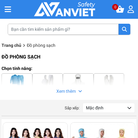
0
Trang chủ
Đồ phòng sạch
ĐỒ PHÒNG SẠCH
Chọn tính năng:
Xem thêm
Quần áo phòng
Quần áo thực
Mũ phòng sạch
Găng tay phòng
sạch
phẩm
sạch
Mặc định
Sắp xếp:
Ống tay
Giày phòng
Bọc giày phòng
Khẩu trang
sạch
sạch
phòng sạch