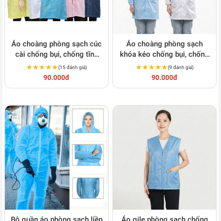
Áo choàng phòng sạch cúc
Áo choàng phòng sạch
cài chống bụi, chống tĩnh
khóa kéo chống bụi, chống
điện cho công nhân thực
tĩnh điện S119
★★★★★
★★★★★
★★★★★
★★★★★
(15 đánh giá)
(9 đánh giá)
phẩm S103
90.000đ
90.000đ
Bộ quần áo phòng sạch liền
Áo gile phòng sạch chống