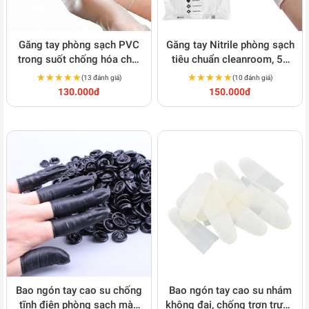
Găng tay phòng sạch PVC
Găng tay Nitrile phòng sạch
trong suốt chống hóa chất
tiêu chuẩn cleanroom, 50
nhẹ S144
đôi/túi, S143
★★★★★
★★★★★
★★★★★
★★★★★
(13 đánh giá)
(10 đánh giá)
130.000đ
150.000đ
Bao ngón tay cao su chống
Bao ngón tay cao su nhám
tĩnh điện phòng sạch màu
không đai, chống trơn trượt,