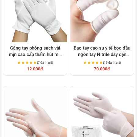
Găng tay phòng sạch vải
Bao tay cao su y tế bọc đầu
mịn cao cấp thấm hút mồ
ngón tay Nitrile dày dặn
hôi, chống bám vân tay
S117
★★★★★
★★★★★
★★★★★
★★★★★
(7 đánh giá)
(15 đánh giá)
S138
12.000đ
70.000đ