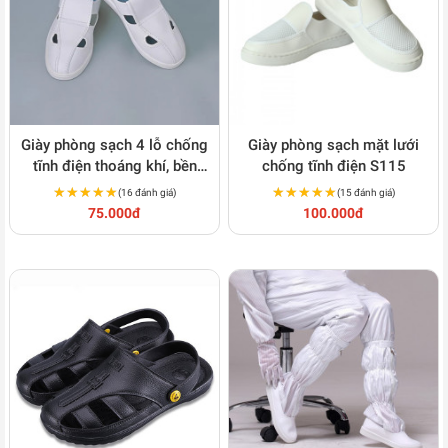
Giày phòng sạch 4 lỗ chống
Giày phòng sạch mặt lưới
tĩnh điện thoáng khí, bền
chống tĩnh điện S115
đẹp S114
★★★★★
★★★★★
★★★★★
★★★★★
(16 đánh giá)
(15 đánh giá)
75.000đ
100.000đ