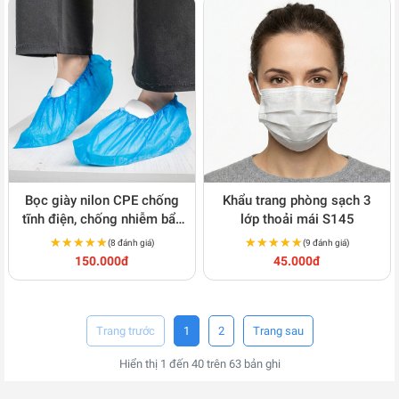
Bọc giày nilon CPE chống
Khẩu trang phòng sạch 3
tĩnh điện, chống nhiễm bẩn
lớp thoải mái S145
100c/gói S128
★★★★★
★★★★★
★★★★★
★★★★★
(8 đánh giá)
(9 đánh giá)
150.000đ
45.000đ
1
2
Hiển thị
1
đến
40
trên
63
bản ghi