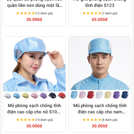
quần liền nón dùng một lần
tĩnh điện S123
S100
★★★★★
★★★★★
★★★★★
★★★★★
(12 đánh giá)
(7 đánh giá)
30.000đ
65.000đ
Mũ phòng sạch chống tĩnh
Mũ phòng sạch chống tĩnh
điện cao cấp cho nữ S105-
điện cao cấp cho nam
1
S105-2
★★★★★
★★★★★
★★★★★
★★★★★
(15 đánh giá)
(8 đánh giá)
30.000đ
30.000đ