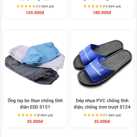
đen S142
chống tĩnh điện, 1400c/túi,
★★★★★
★★★★★
★★★★★
★★★★★
(12 đánh giá)
(10 đánh giá)
S141
165.000đ
180.000đ
Ống tay bo thun chống tĩnh
Dép nhựa PVC chống tĩnh
điện ESD S151
điện, chống trơn trượt S124
★★★★★
★★★★★
★★★★★
★★★★★
(8 đánh giá)
(11 đánh giá)
35.000đ
35.000đ