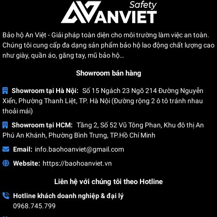
thể:
Loại
dây
Đặc điểm cấu tạo
Ứng dụng
Bảo hộ An Việt - Giải pháp toàn diện cho môi trường làm việc an toàn.
đai
Chúng tôi cung cấp đa dạng sản phẩm bảo hộ lao động chất lượng cao
như giày, quần áo, găng tay, mũ bảo hộ…
Thiết kế ôm sát lấy đùi,
Showroom bán hàng
lưng và vai, giúp phân
tán lực tác động đều
Phù hợp sử dụng cho công
Showroom tại Hà Nội:
Số 15 Ngách 23 Ngõ 214 Đường Nguyễn
Dây
khắp cơ thể. Điểm neo bố
Xiển, Phường Thanh Liệt, TP. Hà Nội (Đường rộng 2 ô tô tránh nhau
nhân hay kỹ sư,..., những lao
đai
trí đa dạng ở phần lưng,
thoải mái)
động làm việc môi trường trên
toàn
ngực, hông và đùi.
cao, nhất là những nơi nguy
Showroom tại HCM:
Tầng 2, Số 52 Vũ Tông Phan, Khu đô thị An
thân
Phú An Khánh, Phường Bình Trưng, TP.Hồ Chí Minh
hiểm.
Có thể tích hợp nhiều
Email:
info.baohoanviet@gmail.com
phụ kiện như dây cứu hộ,
Website:
móc treo dụng cụ,...
https://baohoanviet.vn
Liên hệ với chúng tôi theo Hotline
Thiết kế dây đai tập
trung nâng đỡ phần vai
Hotline khách doanh nghiệp & đại lý
0968.745.799
và lưng của người lao
Sử dụng cho những lao động