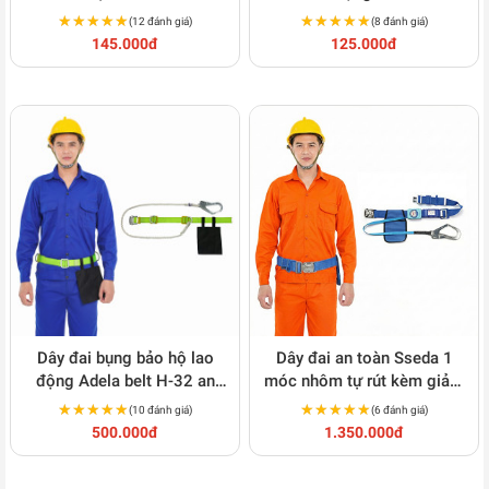
★★★★★
★★★★★
★★★★★
★★★★★
(12 đánh giá)
(8 đánh giá)
145.000đ
125.000đ
Dây đai bụng bảo hộ lao
Dây đai an toàn Sseda 1
động Adela belt H-32 an
móc nhôm tự rút kèm giảm
toàn C123
sốc C124
★★★★★
★★★★★
★★★★★
★★★★★
(10 đánh giá)
(6 đánh giá)
500.000đ
1.350.000đ