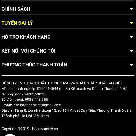
mùa đông rất phù hợp với các công việc đòi hỏi làm việc
CHÍNH SÁCH
ngoài trời trong điều kiện thời tiết lạnh. Ngoài ra, áo có thể kết
hợp với áo sơ mi bảo vệ dài tay hoặc ngắn tay bên trong để
TUYỂN ĐẠI LÝ
tạo sự thoải mái và bảo vệ tối ưu cho nhân viên trong suốt ca
làm việc.
HỖ TRỢ KHÁCH HÀNG
KẾT NỐI VỚI CHÚNG TÔI
PHƯƠNG THỨC THANH TOÁN
CÔNG TY TNHH SẢN XUẤT THƯƠNG MẠI VÀ XUẤT NHẬP KHẨU AN VIỆT
Mã số doanh nghiệp:
0110264044 (do Sở Kế hoạch và Đầu tư Thành phố Hà
Nội cấp ngày 24/02/2023)
Số điện thoại:
0986.448.555
Email:
info.baohoanviet@gmail.com
Địa chỉ:
Tầng 8, tòa nhà Licogi 13, số 164 Khuất Duy Tiến, Phường Thanh Xuân,
Thành phố Hà Nội, Việt Nam
Copyright©2019 - baohoanviet.vn