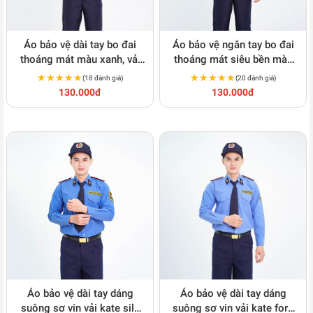
Áo bảo vệ dài tay bo đai
Áo bảo vệ ngắn tay bo đai
thoáng mát màu xanh, vải
thoáng mát siêu bền màu
kate hàn BH01A
xanh, vải kate hàn BH02A
★★★★★
★★★★★
★★★★★
★★★★★
(18 đánh giá)
(20 đánh giá)
130.000đ
130.000đ
Áo bảo vệ dài tay dáng
Áo bảo vệ dài tay dáng
suông sơ vin vải kate silk
suông sơ vin vải kate ford