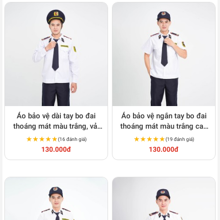
Áo bảo vệ dài tay bo đai
Áo bảo vệ ngắn tay bo đai
thoáng mát màu trắng, vải
thoáng mát màu trắng cao
kate hàn BH05A
cấp, vải kate hàn BH06A
★★★★★
★★★★★
★★★★★
★★★★★
(16 đánh giá)
(19 đánh giá)
130.000đ
130.000đ