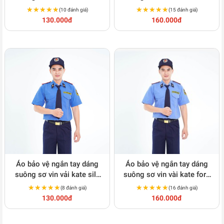
màu xanh BH03A
thoáng mát màu xanh
★★★★★
★★★★★
★★★★★
★★★★★
(10 đánh giá)
(15 đánh giá)
BH03A
130.000đ
160.000đ
Áo bảo vệ ngắn tay dáng
Áo bảo vệ ngắn tay dáng
suông sơ vin vải kate silk
suông sơ vin vài kate ford
màu xanh BH04A
siêu bền màu xanh BH04A
★★★★★
★★★★★
★★★★★
★★★★★
(8 đánh giá)
(16 đánh giá)
130.000đ
160.000đ