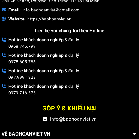
Phú An Khánh, Phường Bình Trưng, TP.Hồ Chí Minh
Email:
info.baohoanviet@gmail.com
Website:
https://baohoanviet.vn
Liên hệ với chúng tôi theo Hotline
Áo bảo vệ tay ngắn.
Hotline khách doanh nghiệp & đại lý
0968.745.799
Áo bảo vệ mùa đông
Hotline khách doanh nghiệp & đại lý
0975.605.788
Áo bảo vệ mùa đông được may từ các chất liệu vải dày dặn
Hotline khách doanh nghiệp & đại lý
như casme, kaki hoặc vải chống gió, giúp bảo vệ nhân viên
097.999.1328
bảo vệ khỏi lạnh giá trong môi trường làm việc ngoài trời.
Những chiếc áo này không chỉ giữ ấm mà còn hỗ trợ nhân
Hotline khách doanh nghiệp & đại lý
0979.716.676
viên hoàn thành công việc hiệu quả ngay cả khi thời tiết trở
nên khắc nghiệt. Thiết kế thường là áo khoác 2-3 lớp, với lớp
GÓP Ý & KHIẾU NẠI
lót lông ấm áp hoặc áo vest lịch sự, mang đến sự thoải mái
và chuyên nghiệp, rất phù hợp với điều kiện mùa đông miền
info@baohoanviet.vn
Bắc.
VỀ BAOHOANVIET.VN
Với khả năng giữ nhiệt tốt và chống gió hiệu quả, áo bảo vệ