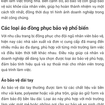
kiện làm việc trong nhà. Bên cạnh đó, áo bảo vệ còn giúp bảo
vệ sức khỏe của nhân viên, giúp họ hoàn thành nhiệm vụ một
cách tốt nhất, đồng thời duy trì hình ảnh doanh nghiệp trong
mắt công chúng.
Các loại áo đồng phục bảo vệ phổ biến
Với nhu cầu trang bị đồng phục cho đội ngũ nhân viên bảo vệ,
hiện nay các nhà sản xuất và đơn vị cung cấp đã mang đến
nhiều mẫu áo đa dạng, phù hợp với từng môi trường làm việc
và điều kiện thời tiết khác nhau. Điều này giúp cá nhân và
doanh nghiệp dễ dàng lựa chọn được loại áo bảo vệ phù hợp,
đảm bảo tính hiệu quả và sự thoải mái cho nhân viên trong
quá trình làm việc.
Áo bảo vệ dài tay
Áo bảo vệ dài tay thường được làm từ các chất liệu vải bền
như vải kate, polyester hoặc vải pha trộn, giúp áo giữ form và
đảm bảo độ bền lâu dài. Loại áo này phù hợp với môi trường
làm việc mát mẻ hoặc những nơi cần sự bảo vệ an ninh chặt