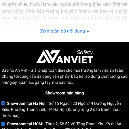
chuyển nhiều hoặc làm việc ngoài trời trong điều kiện thời tiết
nắng nóng. Chất liệu thoáng khí giúp nhân viên bảo vệ duy trì
cảm giác khô ráo và thoải mái suốt cả ca làm việc, từ đó
nâng cao hiệu quả công việc.
Xem toàn bộ nội dung
Bảo hộ An Việt - Giải pháp toàn diện cho môi trường làm việc an toàn.
Chúng tôi cung cấp đa dạng sản phẩm bảo hộ lao động chất lượng cao
như giày, quần áo, găng tay, mũ bảo hộ…
Showroom bán hàng
Showroom tại Hà Nội:
Số 15 Ngách 23 Ngõ 214 Đường Nguyễn
Xiển, Phường Thanh Liệt, TP. Hà Nội (Đường rộng 2 ô tô tránh nhau
thoải mái)
Showroom tại HCM:
Tầng 2, Số 52 Vũ Tông Phan, Khu đô thị An