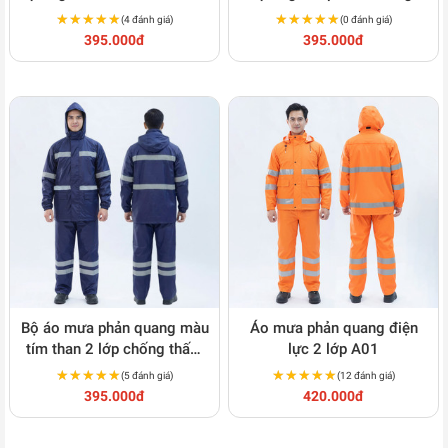
chống thấm A20
thấm tốt, đi đêm an toàn
★★★★★
★★★★★
★★★★★
★★★★★
(4 đánh giá)
(0 đánh giá)
395.000đ
395.000đ
Bộ áo mưa phản quang màu
Áo mưa phản quang điện
tím than 2 lớp chống thấm
lực 2 lớp A01
vượt trội A13
★★★★★
★★★★★
★★★★★
★★★★★
(5 đánh giá)
(12 đánh giá)
395.000đ
420.000đ