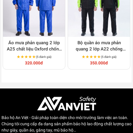
Áo mưa phản quang 2 lớp
Bộ quần áo mưa phản
A25 chất liệu Oxford chống
quang 2 lớp A22 chống
thấm kèm lót lưới thoáng
thấm, chống gió tốt, bền
★★★★★
★★★★★
★★★★★
★★★★★
(5 đánh giá)
(5 đánh giá)
khí
đẹp
320.000đ
350.000đ
Bảo hộ An Việt - Giải pháp toàn diện cho môi trường làm việc an toàn.
Chúng tôi cung cấp đa dạng sản phẩm bảo hộ lao động chất lượng cao
như giày, quần áo, găng tay, mũ bảo hộ…