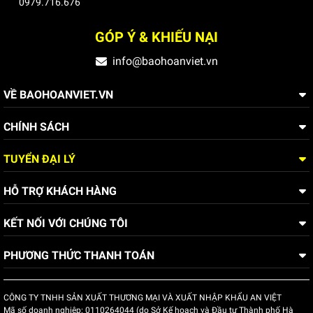
0979.716.676
GÓP Ý & KHIẾU NẠI
info@baohoanviet.vn
VỀ BAOHOANVIET.VN
CHÍNH SÁCH
TUYỂN ĐẠI LÝ
HỖ TRỢ KHÁCH HÀNG
KẾT NỐI VỚI CHÚNG TÔI
PHƯƠNG THỨC THANH TOÁN
CÔNG TY TNHH SẢN XUẤT THƯƠNG MẠI VÀ XUẤT NHẬP KHẨU AN VIỆT
Mã số doanh nghiệp:
0110264044 (do Sở Kế hoạch và Đầu tư Thành phố Hà