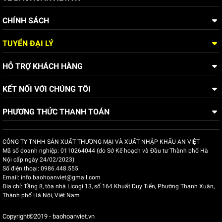
CHÍNH SÁCH
TUYỂN ĐẠI LÝ
HỖ TRỢ KHÁCH HÀNG
Mua ủng chính hãng bảo hành tại Bảo Hộ An Việt
KẾT NỐI VỚI CHÚNG TÔI
Lý do chọn mua ủng cách điện tại An Việt
Mua
ủng bảo hộ
tại An Việt mang lại nhiều lợi ích và đảm bảo
PHƯƠNG THỨC THANH TOÁN
cho người dùng, dưới đây là ba lý do chính để khách hàng lựa
chọn An Việt:
CÔNG TY TNHH SẢN XUẤT THƯƠNG MẠI VÀ XUẤT NHẬP KHẨU AN VIỆT
Mã số doanh nghiệp:
Hàng chính hãng ủng cách điện VICADI:
0110264044 (do Sở Kế hoạch và Đầu tư Thành phố Hà
An Việt là nhà
Nội cấp ngày 24/02/2023)
phân phối chính thức của thương hiệu VICADI, một trong
Số điện thoại:
0986.448.555
những thương hiệu đồ bảo hộ cách điện hàng đầu tại
Email:
info.baohoanviet@gmail.com
Địa chỉ:
Việt Nam hiện nay.
Tầng 8, tòa nhà Licogi 13, số 164 Khuất Duy Tiến, Phường Thanh Xuân,
Thành phố Hà Nội, Việt Nam
Chính sách bảo hành:
An Việt cung cấp chính sách
bảo hành rõ ràng và minh bạch cho tất cả sản phẩm ủng
Copyright©2019 - baohoanviet.vn