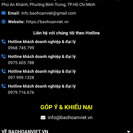
Phú An Khánh, Phường Bình Trưng, TP.Hồ Chí Minh
Sử dụng ủng cách điện trong các ngành nghề này không chỉ
Email:
info.baohoanviet@gmail.com
là một yêu cầu an toàn mà còn là một biện pháp phòng ngừa
thiết yếu, đảm bảo rằng người lao động được bảo vệ tối đa
Website:
https://baohoanviet.vn
khỏi các rủi ro điện giật có thể xảy ra trong quá trình làm việc.
Liên hệ với chúng tôi theo Hotline
Hotline khách doanh nghiệp & đại lý
0968.745.799
Hotline khách doanh nghiệp & đại lý
0975.605.788
Hotline khách doanh nghiệp & đại lý
097.999.1328
Hotline khách doanh nghiệp & đại lý
0979.716.676
GÓP Ý & KHIẾU NẠI
info@baohoanviet.vn
VỀ BAOHOANVIET.VN