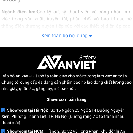
Ngành điện lực:
Các kỹ sư, kỹ thuật viên và công nhân làm
việc trong sản xuất, truyền tải, phân phối và bảo trì các hệ
thống điện thường xuyên tiếp xúc với các thiết bị điện áp cao.
Ủng bảo hộ cách điện bảo vệ họ khỏi rủi ro điện giật khi làm
Xem toàn bộ nội dung
việc gần các dây dẫn điện hoặc các thành phần điện khác.
Ngành xây dựng và bảo trì cơ sở hạ tầng:
Đây là các ngành
đòi hỏi những biện pháp an toàn nghiêm ngặt, nhất là đối với
những công nhân làm việc gần các thành phần điện như
đường dây cao thế và trạm biến áp. Để đảm bảo an toàn
Bảo hộ An Việt - Giải pháp toàn diện cho môi trường làm việc an toàn.
trong những môi trường này, việc sử dụng ủng cách điện bảo
Chúng tôi cung cấp đa dạng sản phẩm bảo hộ lao động chất lượng cao
hộ là cực kỳ quan trọng.
như giày, quần áo, găng tay, mũ bảo hộ…
Ngành bảo dưỡng và sửa chữa máy móc:
Showroom bán hàng
Các thợ máy và kỹ
thuật viên sửa chữa máy móc thường xuyên làm việc với máy
Showroom tại Hà Nội:
Số 15 Ngách 23 Ngõ 214 Đường Nguyễn
móc có tích hợp hệ thống điện. Ủng cao su cách điện giúp
Xiển, Phường Thanh Liệt, TP. Hà Nội (Đường rộng 2 ô tô tránh nhau
bảo vệ họ khỏi các nguy cơ điện giật tiềm ẩn khi xử lý các
thoải mái)
thiết bị này.
Showroom tại HCM:
Tầng 2, Số 52 Vũ Tông Phan, Khu đô thị An