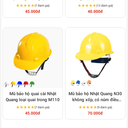
điều chỉnh tiện lợi M121
★★★★★
★★★★★
★★★★★
★★★★★
(7 đánh giá)
(12 đánh giá)
45.000đ
40.000đ
Mũ bảo hộ quai cài Nhật
Mũ bảo hộ Nhật Quang N30
Quang loại quai trong M110
không xốp, có núm điều
chỉnh M122
★★★★★
★★★★★
★★★★★
★★★★★
(7 đánh giá)
(9 đánh giá)
45.000đ
70.000đ