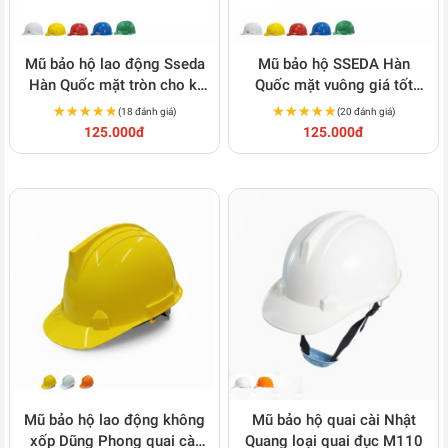
Mũ bảo hộ lao động Sseda
Mũ bảo hộ SSEDA Hàn
Hàn Quốc mặt tròn cho kĩ
Quốc mặt vuông giá tốt
sư, kĩ thuật M105
M109
★★★★★
★★★★★
★★★★★
★★★★★
(18 đánh giá)
(20 đánh giá)
125.000đ
125.000đ
Mũ bảo hộ lao động không
Mũ bảo hộ quai cài Nhật
xốp Dũng Phong quai cài
Quang loại quai đục M110