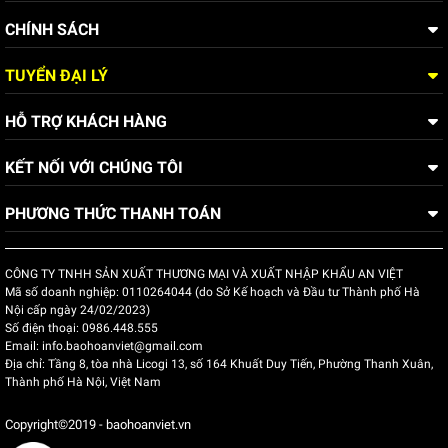
kinh nghiệm của An Việt luôn sẵn sàng hỗ trợ khách
CHÍNH SÁCH
hàng lựa chọn sản phẩm phù hợp nhất với nhu cầu và
điều kiện làm việc.
TUYỂN ĐẠI LÝ
Mũ bảo hộ giúp đảm bảo rằng kỹ sư có một môi trường làm
HỖ TRỢ KHÁCH HÀNG
việc an toàn và bảo vệ sức khỏe của họ khỏi các nguy cơ tiềm
ẩn trong công việc. Nếu bạn đang có nhu cầu mua
mũ bảo hộ
KẾT NỐI VỚI CHÚNG TÔI
kỹ sư
hãy liên hệ ngay với Bảo Hộ An Việt qua hotline
0857
050 888
-
0857 050 999
-
0986 448 555
để được tư vấn và
PHƯƠNG THỨC THANH TOÁN
nhận báo giá tốt nhất.
​Xem thêm:
CÔNG TY TNHH SẢN XUẤT THƯƠNG MẠI VÀ XUẤT NHẬP KHẨU AN VIỆT
Mã số doanh nghiệp:
0110264044 (do Sở Kế hoạch và Đầu tư Thành phố Hà
Mũ bảo hộ SSEDA Hàn Quốc bền đẹp, chính hãng
Nội cấp ngày 24/02/2023)
Số điện thoại:
0986.448.555
Mũ bảo hộ lao động 3M chính hãng, chất lượng cao
Email:
info.baohoanviet@gmail.com
Địa chỉ:
Tầng 8, tòa nhà Licogi 13, số 164 Khuất Duy Tiến, Phường Thanh Xuân,
Thành phố Hà Nội, Việt Nam
Mũ bảo hộ lao động Thuỳ Dương chính hãng bền đẹp, chất lượng
Mũ bảo hộ lao động - Bảo vệ công nhân tại công trường, nhà máy
Copyright©2019 - baohoanviet.vn