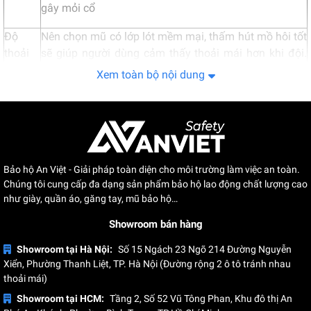
gây mỏi cổ
Độ
Nên chọn mũ có lớp lót mềm mại, thấm hút mồ hôi tốt
thoải
sẽ giúp người dùng cảm thấy thoải mái hơn khi đội.
mái
Quai đeo nên chắc chắn, dễ điều chỉnh.
Xem toàn bộ nội dung
Khả
năng
Chọn mũ có lỗ thông hơi giúp thoát mồ hôi, tránh gây
thông
bí bách, khó chịu khi làm việc lâu
thoáng
Bảo hộ An Việt - Giải pháp toàn diện cho môi trường làm việc an toàn.
Nón bảo hộ không chỉ đảm bảo an toàn mà còn cần
Chúng tôi cung cấp đa dạng sản phẩm bảo hộ lao động chất lượng cao
Tính
có tính thẩm mỹ. Nên chọn mũ có màu sắc và kiểu
như giày, quần áo, găng tay, mũ bảo hộ…
thẩm
dáng phù hợp với môi trường làm việc và sở thích cá
mỹ
Showroom bán hàng
nhân.
Showroom tại Hà Nội:
Số 15 Ngách 23 Ngõ 214 Đường Nguyễn
Tiêu
Mũ bảo hộ cần đạt các tiêu chuẩn an toàn quốc tế
Xiển, Phường Thanh Liệt, TP. Hà Nội (Đường rộng 2 ô tô tránh nhau
chuẩn
như CE, ANSI để đảm bảo chất lượng và độ an toàn.
thoải mái)
Showroom tại HCM:
Tầng 2, Số 52 Vũ Tông Phan, Khu đô thị An
Tính