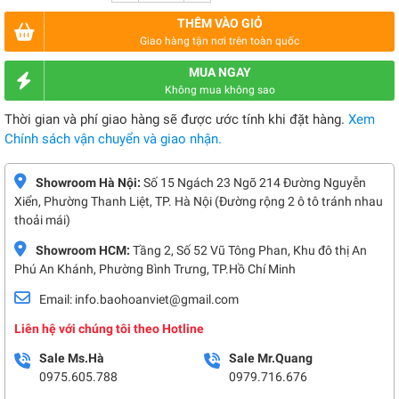
THÊM VÀO GIỎ
Giao hàng tận nơi trên toàn quốc
MUA NGAY
Không mua không sao
Thời gian và phí giao hàng sẽ được ước tính khi đặt hàng.
Xem
Chính sách vận chuyển và giao nhận.
Showroom Hà Nội:
Số 15 Ngách 23 Ngõ 214 Đường Nguyễn
Xiển, Phường Thanh Liệt, TP. Hà Nội (Đường rộng 2 ô tô tránh nhau
thoải mái)
Showroom HCM:
Tầng 2, Số 52 Vũ Tông Phan, Khu đô thị An
Phú An Khánh, Phường Bình Trưng, TP.Hồ Chí Minh
Email: info.baohoanviet@gmail.com
Liên hệ với chúng tôi theo Hotline
Sale Ms.Hà
Sale Mr.Quang
0975.605.788
0979.716.676