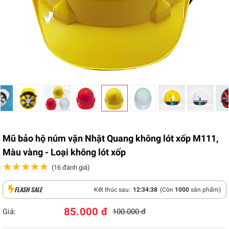
Mũ bảo hộ núm vặn Nhật Quang không lót xốp M111,
Màu vàng - Loại không lót xốp
★★★★★
★★★★★
(16 đánh giá)
FLASH SALE
Kết thúc sau:
12
:
34
:
37
(Còn
1000
sản phẩm)
85.000 đ
Giá:
100.000 đ