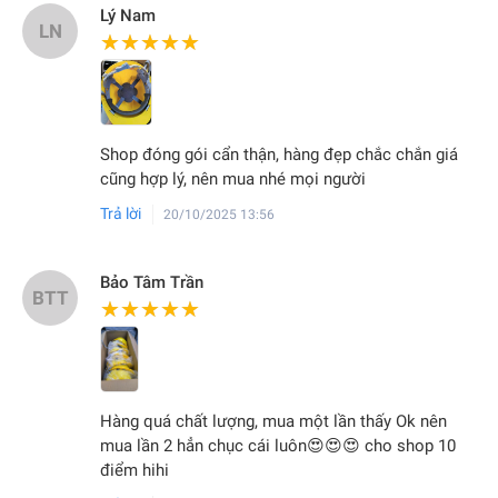
Lý Nam
LN
★★★★★
★★★★★
Shop đóng gói cẩn thận, hàng đẹp chắc chắn giá
cũng hợp lý, nên mua nhé mọi người
Trả lời
20/10/2025 13:56
Bảo Tâm Trần
BTT
★★★★★
★★★★★
Hàng quá chất lượng, mua một lần thấy Ok nên
mua lần 2 hẳn chục cái luôn😍😍😍 cho shop 10
điểm hihi