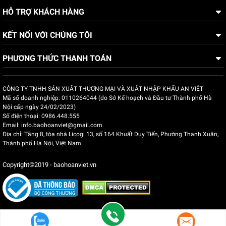
HỖ TRỢ KHÁCH HÀNG
QUY TRÌNH IN & SẢN XUẤT
KẾT NỐI VỚI CHÚNG TÔI
PHƯƠNG THỨC THANH TOÁN
CÔNG TY TNHH SẢN XUẤT THƯƠNG MẠI VÀ XUẤT NHẬP KHẨU AN VIỆT
Mã số doanh nghiệp:
0110264044 (do Sở Kế hoạch và Đầu tư Thành phố Hà
Nội cấp ngày 24/02/2023)
Số điện thoại:
0986.448.555
Email:
info.baohoanviet@gmail.com
Địa chỉ:
Tầng 8, tòa nhà Licogi 13, số 164 Khuất Duy Tiến, Phường Thanh Xuân,
Thành phố Hà Nội, Việt Nam
Copyright©2019 - baohoanviet.vn
ĐỘI NGŨ NHÂN SỰ CÔNG TY