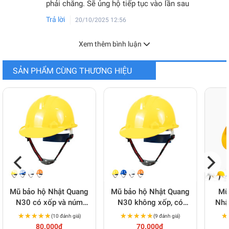
phải chăng. Sẽ ủng hộ tiếp tục vào lần sau
Trả lời
20/10/2025 12:56
Xem thêm bình luận
SẢN PHẨM CÙNG THƯƠNG HIỆU
Mũ bảo hộ Nhật Quang
Mũ bảo hộ Nhật Quang
Mũ
N30 có xốp và núm
N30 không xốp, có
Nhậ
điều chỉnh linh hoạt
núm điều chỉnh M122
★★★★★
★★★★★
★★★★★
★★★★★
★
★
(10 đánh giá)
(9 đánh giá)
M123
80.000đ
70.000đ