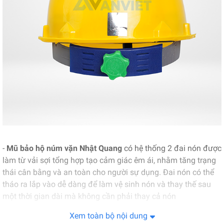
-
Mũ bảo hộ núm vặn Nhật Quang
có hệ thống 2 đai nón được
làm từ vải sợi tổng hợp tạo cảm giác êm ái, nhằm tăng trạng
thái cân bằng và an toàn cho người sự dụng. Đai nón có thể
tháo ra lắp vào dễ dàng để làm vệ sinh nón và thay thế sau
một thời gian dài mà không cần phải thay cả nón
Xem toàn bộ nội dung