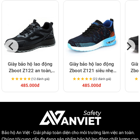
Giày bảo hộ lao động
Giày bảo hộ lao động
Già
Zboot Z122 an toàn,
Zboot Z121 siêu nhẹ,
Zboo
thoáng khí, chống đinh,
bền, chống đinh, chống
chốn
★★★★★
★★★★★
★★★★★
★★★★★
★
★
(12 đánh giá)
(22 đánh giá)
chống va đập
trượt
485.000đ
485.000đ
Bảo hộ An Việt - Giải pháp toàn diện cho môi trường làm việc an toàn.
Chúng tôi cung cấp đa dạng sản phẩm bảo hộ lao động chất lượng cao