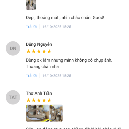
PHIẾU KIỂM ĐỊNH CHẤT LƯỢNG
Đẹp , thoáng mát , nhìn chắc chắn. Good!
Trả lời
16/10/2025 15:25
Dũng Nguyễn
DN
★★★★★
★★★★★
Dùng ok lắm nhưng mình không có chụp ảnh.
Thoáng chân nha
Trả lời
16/10/2025 15:25
Thơ Anh Trần
TAT
★★★★★
★★★★★
ĐỘI NGŨ NHÂN SỰ CÔNG TY