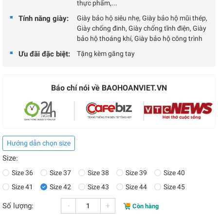
thực phẩm,...
Tính năng giày:
Giày bảo hộ siêu nhẹ, Giày bảo hộ mũi thép,
Giày chống đinh, Giày chống tĩnh điện, Giày
bảo hộ thoáng khí, Giày bảo hộ công trình
Ưu đãi đặc biệt:
Tặng kèm găng tay
Báo chí nói về BAOHOANVIET.VN
Hướng dẫn chọn size
Size:
Size 36
Size 37
Size 38
Size 39
Size 40
Size 41
Size 42
Size 43
Size 44
Size 45
-
+
Số lượng:
Còn hàng