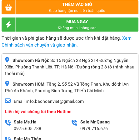
THÊM VÀO GIỎ
Giao hàng tận nơi trên toàn quốc
MUA NGAY
Không mua không sao
Thời gian và phí giao hàng sẽ được ước tính khi đặt hàng.
Xem
Chính sách vận chuyển và giao nhận.
Showroom Hà Nội:
Số 15 Ngách 23 Ngõ 214 Đường Nguyễn
Xiển, Phường Thanh Liệt, TP. Hà Nội (Đường rộng 2 ô tô tránh nhau
thoải mái)
Showroom HCM:
Tầng 2, Số 52 Vũ Tông Phan, Khu đô thị An
Phú An Khánh, Phường Bình Trưng, TP.Hồ Chí Minh
Email: info.baohoanviet@gmail.com
Liên hệ với chúng tôi theo Hotline
Sale Ms.Hà
Sale Mr.Quang
0975.605.788
0979.716.676
Sale Ms.Thảo