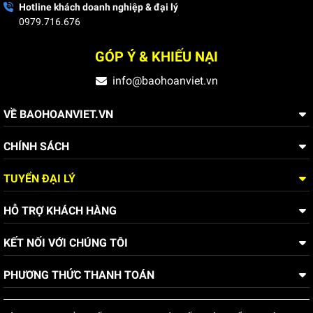
Hotline khách doanh nghiệp & đại lý
0979.716.676
GÓP Ý & KHIẾU NẠI
info@baohoanviet.vn
VỀ BAOHOANVIET.VN
CHÍNH SÁCH
TUYỂN ĐẠI LÝ
HỖ TRỢ KHÁCH HÀNG
KẾT NỐI VỚI CHÚNG TÔI
PHƯƠNG THỨC THANH TOÁN