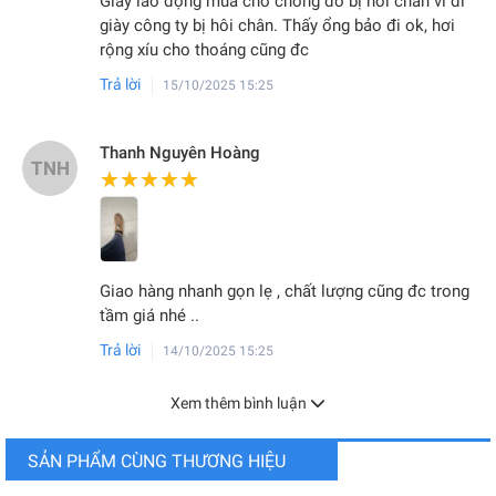
Giày lao động mua cho chồng đỡ bị hôi chân vì đi
giày công ty bị hôi chân. Thấy ổng bảo đi ok, hơi
rộng xíu cho thoáng cũng đc
Trả lời
15/10/2025 15:25
Thanh Nguyên Hoàng
TNH
★★★★★
★★★★★
Giao hàng nhanh gọn lẹ , chất lượng cũng đc trong
tầm giá nhé ..
Trả lời
14/10/2025 15:25
Xem thêm bình luận
SẢN PHẨM CÙNG THƯƠNG HIỆU