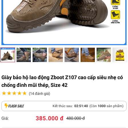
Giày bảo hộ lao động Zboot Z107 cao cấp siêu nhẹ có
chống đinh mũi thép, Size 42
★★★★★
★★★★★
(14 đánh giá)
FLASH SALE
Kết thúc sau:
02
:
51
:
40
(Còn
1000
sản phẩm)
385.000 đ
Giá:
480.000 đ