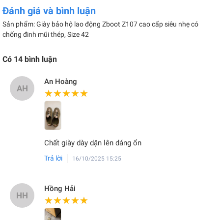
dập ngón
Đánh giá và bình luận
Giày thợ hàn Zboot Z103 da bò cao cấp chống cháy, đế thép
Sản phẩm: Giày bảo hộ lao động Zboot Z107 cao cấp siêu nhẹ có
chống đinh
chống đinh mũi thép, Size 42
Có
14
bình luận
BẢNG QUY ĐỔI SIZE CHI TIẾT
An Hoàng
AH
★★★★★
★★★★★
Chất giày dày dặn lên dáng ổn
Trả lời
16/10/2025 15:25
Hồng Hải
HH
★★★★★
★★★★★