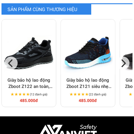
SẢN PHẨM CÙNG THƯƠNG HIỆU
Giày bảo hộ lao động
Giày bảo hộ lao động
Già
Zboot Z122 an toàn,
Zboot Z121 siêu nhẹ,
Zboo
thoáng khí, chống đinh,
bền, chống đinh, chống
chốn
★★★★★
★★★★★
★★★★★
★★★★★
★
★
(12 đánh giá)
(22 đánh giá)
chống va đập
trượt
485.000đ
485.000đ