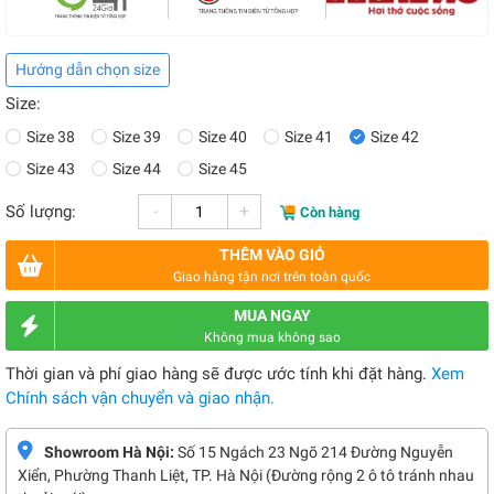
Hướng dẫn chọn size
Size:
Size 38
Size 39
Size 40
Size 41
Size 42
Size 43
Size 44
Size 45
-
+
Số lượng:
Còn hàng
THÊM VÀO GIỎ
Giao hàng tận nơi trên toàn quốc
MUA NGAY
Không mua không sao
Thời gian và phí giao hàng sẽ được ước tính khi đặt hàng.
Xem
Chính sách vận chuyển và giao nhận.
Showroom Hà Nội:
Số 15 Ngách 23 Ngõ 214 Đường Nguyễn
Xiển, Phường Thanh Liệt, TP. Hà Nội (Đường rộng 2 ô tô tránh nhau