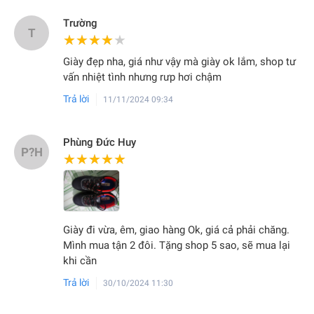
Trường
T
★★★★★
★★★★★
Giày đẹp nha, giá như vậy mà giày ok lắm, shop tư
vấn nhiệt tình nhưng rưp hơi chậm
Trả lời
11/11/2024 09:34
Phùng Đức Huy
P?H
★★★★★
★★★★★
Giày đi vừa, êm, giao hàng Ok, giá cả phải chăng.
Mình mua tận 2 đôi. Tặng shop 5 sao, sẽ mua lại
khi cần
Trả lời
30/10/2024 11:30