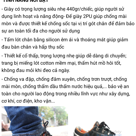
TÍNH NĂNG NỔI BẬT
- Giày có trọng lượng siêu nhẹ 440gr/chiếc, giúp người sử
dụng linh hoạt và năng động- Đế giày 2PU giúp chống mài
mòn và được thiết kế chống sốc tại vị trí gót chân để đảm bảo
sự an toàn tối đa cho người sử dụng
- Tấm lót chân bằng silicon êm ái và thoáng mát giúp giảm
đau bàn chân và hấp thụ sốc
- Thiết kế cổ thấp, trọng lượng nhẹ giúp dễ dàng di chuyển;
trang bị miếng lót cotton mềm mại, thấm hút mồ hôi tốt,
không đau mỏi khi đeo cả ngày.
- Chống va đập, chống đâm xuyên, chống trơn trượt, chống
mài mòn, chống thấm dầu thấm nước hiệu quả,... bảo vệ an
toàn cho người lao động trong nhiều lĩnh vực như xây dựng,
cơ khí, cơ điện, kho vận...