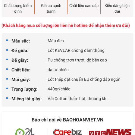
Chất lượng kiểm
Giá cả cạnh
Chất liệu cao cấp
Kiểu dáng hiện
định
tranh
đại
(Khách hàng mua số lượng lớn liên hệ hotline để nhận thêm ưu đãi)
Màu sắc:
Màu đen
Đế giữa:
Lót KEVLAR chống đâm thủng
Đế giày:
Pu chống trơn trượt, độ bền cao
Chất liệu:
da tự nhiên
Mũi giày:
Lót thép đạt chuẩn EU chống dập ngón
Trọng lượng:
440gr/chiếc
Miếng lót giày:
Vải Cotton thấm hút, thoáng khí
Báo chí nói về BAOHOANVIET.VN