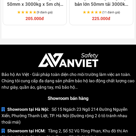
50mm x 3000kg x 5m chịu
bản lớn 50mm tải 3000kg
tải nặng, móc thép cứng
dài 8m, khóa siết an toàn
★★★★★
★★★★★
★★★★★
★★★★★
(9 đánh giá)
(11 đánh giá)
cáp C175
Helios C176
205.000đ
225.000đ
Bảo hộ An Việt - Giải pháp toàn diện cho môi trường làm việc an toàn.
Chúng tôi cung cấp đa dạng sản phẩm bảo hộ lao động chất lượng cao
như giày, quần áo, găng tay, mũ bảo hộ…
Showroom bán hàng
Showroom tại Hà Nội:
Số 15 Ngách 23 Ngõ 214 Đường Nguyễn
Xiển, Phường Thanh Liệt, TP. Hà Nội (Đường rộng 2 ô tô tránh nhau
thoải mái)
Showroom tại HCM:
Tầng 2, Số 52 Vũ Tông Phan, Khu đô thị An