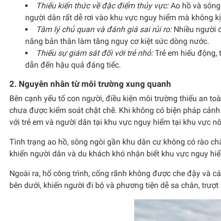
Thiếu kiến thức về đặc điểm thủy vực:
Ao hồ và sông 
người dân rất dễ rơi vào khu vực nguy hiểm mà không k
Tâm lý chủ quan và đánh giá sai rủi ro:
Nhiều người đ
năng bản thân làm tăng nguy cơ kiệt sức dòng nước.
Thiếu sự giám sát đối với trẻ nhỏ:
Trẻ em hiếu động, 
dẫn đến hậu quả đáng tiếc.
2. Nguyên nhân từ môi trường xung quanh
Bên cạnh yếu tố con người, điều kiện môi trường thiếu an to
chưa được kiểm soát chặt chẽ. Khi không có biện pháp cảnh 
với trẻ em và người dân tại khu vực nguy hiểm tại khu vực nô
Tình trạng ao hồ, sông ngòi gần khu dân cư không có rào chắ
khiến người dân và du khách khó nhận biết khu vực nguy hi
Ngoài ra, hố công trình, cống rãnh không được che đậy và 
bên dưới, khiến người đi bộ và phương tiện dễ sa chân, trượt