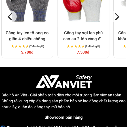
Găng tay len tổ ong co
Găng tay sợi len phủ
Găng
giãn 4 chiều chống
cao su 2 lớp vàng đỏ
khôn
trơn, siêu bền T168
60g T154
★★★★★
★★★★★
★★★★★
★★★★★
★
★
(7 đánh giá)
(9 đánh giá)
5.700đ
7.500đ
Bảo hộ An Việt - Giải pháp toàn diện cho môi trường làm việc an toàn.
Chúng tôi cung cấp đa dạng sản phẩm bảo hộ lao động chất lượng cao
như giày, quần áo, găng tay, mũ bảo hộ…
Showroom bán hàng