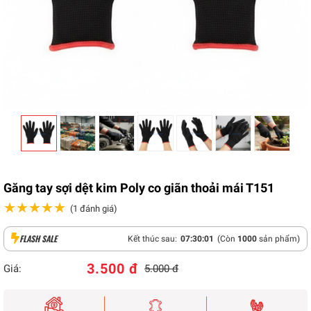
Găng tay sợi dệt kim Poly co giãn thoải mái T151
★★★★★
★★★★★
(1 đánh giá)
FLASH SALE
Kết thúc sau:
07
:
30
:
00
(Còn
1000
sản phẩm)
3.500 đ
Giá:
5.000 đ