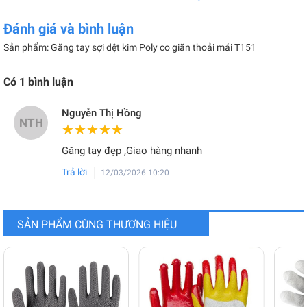
Đánh giá và bình luận
Sản phẩm: Găng tay sợi dệt kim Poly co giãn thoải mái T151
Có
1
bình luận
Nguyễn Thị Hồng
NTH
★★★★★
★★★★★
Găng tay đẹp ,Giao hàng nhanh
Trả lời
12/03/2026 10:20
SẢN PHẨM CÙNG THƯƠNG HIỆU