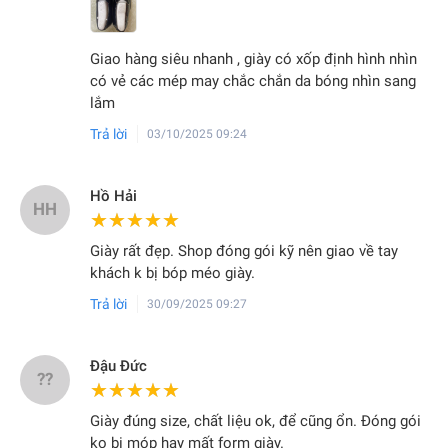
Giao hàng siêu nhanh , giày có xốp định hình nhìn
có vẻ các mép may chắc chắn da bóng nhìn sang
lắm
Trả lời
03/10/2025 09:24
Hồ Hải
HH
★★★★★
★★★★★
Giày rất đẹp. Shop đóng gói kỹ nên giao về tay
khách k bị bóp méo giày.
Trả lời
30/09/2025 09:27
Đậu Đức
??
★★★★★
★★★★★
Giày đúng size, chất liệu ok, để cũng ổn. Đóng gói
ko bị móp hay mất form giày.