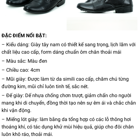
ĐẶC ĐIỂM NỔI BẬT:
– Kiểu dáng: Giày tây nam có thiết kế sang trọng, lịch lãm với
chất liệu cao cấp, form dáng chuẩn ôm chân thoải mái
– Màu sắc: Màu đen
– Chiều cao: 4cm
– Mũi giày: Được làm từ da simili cao cấp, chăm chú từng
đường kim, mũi chỉ luôn tinh tế, sắc nét.
– Đế giày: Dế nhựa chống chơn trượt, giảm chấn cho người
mang khi di chuyển, đồng thời tạo nên sự êm ái và chắc chắn
khi vận động.
– Miếng lót giày: làm bằng da tổng hợp có các lỗ thông hơi
thoáng khí, có tác dụng khử mùi hiệu quả, giúp cho đôi chân
luôn khô ráo, thoải mái.