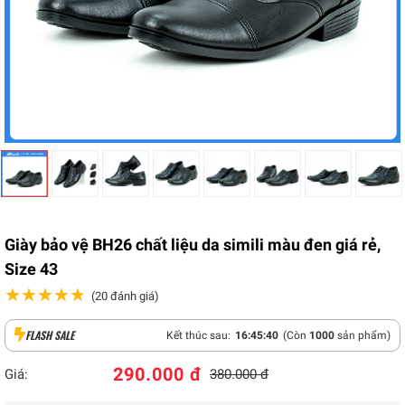
Giày bảo vệ BH26 chất liệu da simili màu đen giá rẻ,
Size 43
★★★★★
★★★★★
(20 đánh giá)
FLASH SALE
Kết thúc sau:
16
:
45
:
39
(Còn
1000
sản phẩm)
290.000 đ
Giá:
380.000 đ