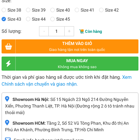
Size:
Size 38
Size 39
Size 40
Size 41
Size 42
Size 43
Size 44
Size 45
-
+
Số lượng:
Còn hàng
THÊM VÀO GIỎ
Giao hàng tận nơi trên toàn quốc
MUA NGAY
Không mua không sao
Thời gian và phí giao hàng sẽ được ước tính khi đặt hàng.
Xem
Chính sách vận chuyển và giao nhận.
Showroom Hà Nội:
Số 15 Ngách 23 Ngõ 214 Đường Nguyễn
Xiển, Phường Thanh Liệt, TP. Hà Nội (Đường rộng 2 ô tô tránh nhau
thoải mái)
Showroom HCM:
Tầng 2, Số 52 Vũ Tông Phan, Khu đô thị An
Phú An Khánh, Phường Bình Trưng, TP.Hồ Chí Minh