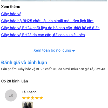
Xem thêm:
Giày bảo vệ
Giày bảo hộ BH25 chất liệu da simili màu đen lịch lãm
Giày bảo vệ BH24 chất liệu da bò cao cấp, thiết kế cổ điển
Giày bảo vệ BH23 da cao cấp, đế cao su siêu bền
Xem toàn bộ nội dung
Đánh giá và bình luận
Sản phẩm: Giày bảo vệ BH26 chất liệu da simili màu đen giá rẻ, Size 43
Có
20
bình luận
Lê Khánh
LK
★★★★★
★★★★★