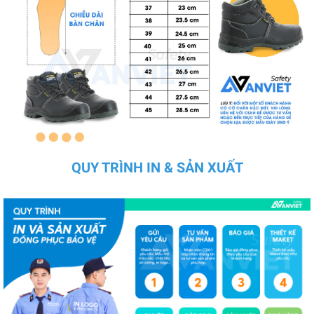
QUY TRÌNH IN & SẢN XUẤT