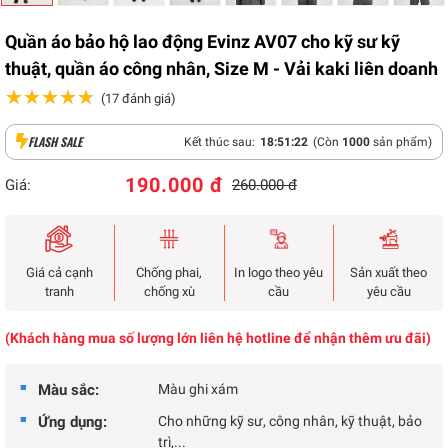
Quần áo bảo hộ lao động Evinz AV07 cho kỹ sư kỹ
thuật, quần áo công nhân, Size M - Vải kaki liên doanh
★★★★★
★★★★★
(17 đánh giá)
FLASH SALE
Kết thúc sau:
18
:
51
:
21
(Còn
1000
sản phẩm)
190.000 đ
Giá:
260.000 đ
Giá cả cạnh
Chống phai,
In logo theo yêu
Sản xuất theo
tranh
chống xù
cầu
yêu cầu
(Khách hàng mua số lượng lớn liên hệ hotline để nhận thêm ưu đãi)
Màu sắc:
Màu ghi xám
Ứng dụng:
Cho những kỹ sư, công nhân, kỹ thuật, bảo
trì,...