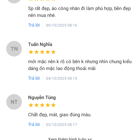
Sp rất đẹp, áo công nhân đi làm phù hợp, bền đẹp
nên mua nhé.
Trả lời
09/10/2025 08:16
BẢNG QUY ĐỔI SIZE CHI TIẾT
Tuấn Nghĩa
TN
★★★★★
★★★★★
mới mặc nên k rõ có bên k nhưng nhìn chung kiểu
dáng ổn mặc lao động thoải mãi
Trả lời
04/10/2025 08:15
Nguyễn Tùng
NT
★★★★★
★★★★★
Chất đẹp, mát, giao đúng màu.
Trả lời
03/10/2025 08:17
Xem thêm bình luận