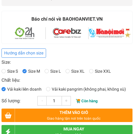
Báo chí nói về BAOHOANVIET.VN
Hướng dẫn chọn size
Size:
Size S
Size M
Size L
Size XL
Size XXL
Chất liệu:
Vải kaki liên doanh
Vải kaki pangrim (không phai, không xù)
-
+
Số lượng:
Còn hàng
THÊM VÀO GIỎ
Giao hàng tận nơi trên toàn quốc
MUA NGAY