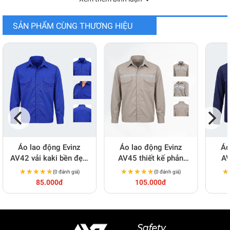
PHIẾU KIỂM ĐỊNH CHẤT LƯỢNG
SẢN PHẨM CÙNG THƯƠNG HIỆU
Áo lao động Evinz
Áo lao động Evinz
Áo
AV42 vải kaki bền đẹp,
AV45 thiết kế phản
AV
thoáng mát
quang, bền màu, an
chống
★★★★★
★★★★★
★★★★★
★★★★★
★
★
(0 đánh giá)
(0 đánh giá)
toàn
85.000đ
105.000đ
QUY TRÌNH IN & SẢN XUẤT