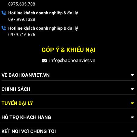
0975.605.788
Hotline khách doanh nghiệp & đại lý
097.999.1328
Hotline khách doanh nghiệp & đại lý
0979.716.676
Xem thêm:
GÓP Ý & KHIẾU NẠI
Đồng phục bảo hộ kỹ sư, kỹ thuật
info@baohoanviet.vn
Quần áo bảo hộ lao động Evinz AV26 cho kỹ sư kỹ thuật ngắn
tay thoáng mát
VỀ BAOHOANVIET.VN
Đồng phục bảo hộ lao động Evinz AV08 dành cho kỹ sư, nhân
CHÍNH SÁCH
viên kỹ thuật - Thời trang hiện đại
Đồng phục bảo hộ lao động Evinz AV24 cho kỹ sư, nhân viên
TUYỂN ĐẠI LÝ
kỹ thuật màu xanh có phản quang
HỖ TRỢ KHÁCH HÀNG
KẾT NỐI VỚI CHÚNG TÔI