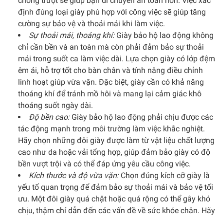
chống trượt sẽ giúp bạn di chuyển an toàn hơn. Việc xác
định đúng loại giày phù hợp với công việc sẽ giúp tăng
cường sự bảo vệ và thoải mái khi làm việc.
Sự thoải mái, thoáng khí:
Giày bảo hộ lao động không
chỉ cần bền và an toàn mà còn phải đảm bảo sự thoải
mái trong suốt ca làm việc dài. Lựa chọn giày có lớp đệm
êm ái, hỗ trợ tốt cho bàn chân và tính năng điều chỉnh
linh hoạt giúp vừa vặn. Đặc biệt, giày cần có khả năng
thoáng khí để tránh mồ hôi và mang lại cảm giác khô
thoáng suốt ngày dài.
Độ bền cao:
Giày bảo hộ lao động phải chịu được các
tác động mạnh trong môi trường làm việc khắc nghiệt.
Hãy chọn những đôi giày được làm từ vật liệu chất lượng
cao như da hoặc vải tổng hợp, giúp đảm bảo giày có độ
bền vượt trội và có thể đáp ứng yêu cầu công việc.
Kích thước và độ vừa vặn:
Chọn đúng kích cỡ giày là
yếu tố quan trọng để đảm bảo sự thoải mái và bảo vệ tối
ưu. Một đôi giày quá chật hoặc quá rộng có thể gây khó
chịu, thậm chí dẫn đến các vấn đề về sức khỏe chân. Hãy