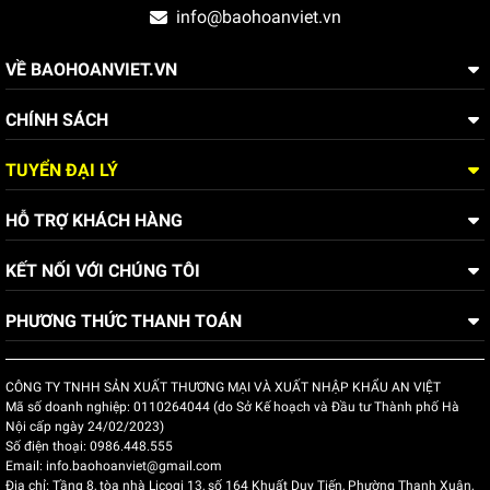
info@baohoanviet.vn
VỀ BAOHOANVIET.VN
CHÍNH SÁCH
TUYỂN ĐẠI LÝ
HỖ TRỢ KHÁCH HÀNG
KẾT NỐI VỚI CHÚNG TÔI
PHƯƠNG THỨC THANH TOÁN
CÔNG TY TNHH SẢN XUẤT THƯƠNG MẠI VÀ XUẤT NHẬP KHẨU AN VIỆT
Mã số doanh nghiệp:
0110264044 (do Sở Kế hoạch và Đầu tư Thành phố Hà
Nội cấp ngày 24/02/2023)
Số điện thoại:
0986.448.555
Email:
info.baohoanviet@gmail.com
Địa chỉ:
Tầng 8, tòa nhà Licogi 13, số 164 Khuất Duy Tiến, Phường Thanh Xuân,