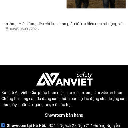
toàn
Áo phản quang cho công nhân xây dựng làm đêm đạt chuẩn mang
lại khả năng nhận diện rõ ràng, hỗ trợ đảm bảo an toàn trên công
trường. Hiểu đúng tiêu chí lựa chọn giúp tối ưu hiệu quả sử dụng và
03:45 05/08/2026
chi phí đầu tư.
Bảo hộ An Việt - Giải pháp toàn diện cho môi trường làm việc an toàn.
Chúng tôi cung cấp đa dạng sản phẩm bảo hộ lao động chất lượng cao
như giày, quần áo, găng tay, mũ bảo hộ…
Showroom bán hàng
Showroom tại Hà Nội:
Số 15 Ngách 23 Ngõ 214 Đường Nguyễn