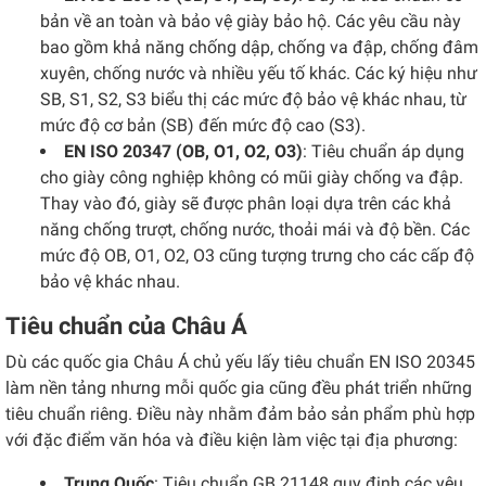
bản về an toàn và bảo vệ giày bảo hộ. Các yêu cầu này
bao gồm khả năng chống dập, chống va đập, chống đâm
xuyên, chống nước và nhiều yếu tố khác. Các ký hiệu như
SB, S1, S2, S3 biểu thị các mức độ bảo vệ khác nhau, từ
mức độ cơ bản (SB) đến mức độ cao (S3).
EN ISO 20347 (OB, O1, O2, O3)
: Tiêu chuẩn áp dụng
cho giày công nghiệp không có mũi giày chống va đập.
Thay vào đó, giày sẽ được phân loại dựa trên các khả
năng chống trượt, chống nước, thoải mái và độ bền. Các
mức độ OB, O1, O2, O3 cũng tượng trưng cho các cấp độ
bảo vệ khác nhau.
Tiêu chuẩn của Châu Á
Dù các quốc gia Châu Á chủ yếu lấy tiêu chuẩn EN ISO 20345
làm nền tảng nhưng mỗi quốc gia cũng đều phát triển những
tiêu chuẩn riêng. Điều này nhằm đảm bảo sản phẩm phù hợp
với đặc điểm văn hóa và điều kiện làm việc tại địa phương:
Trung Quốc
: Tiêu chuẩn GB 21148 quy định các yêu